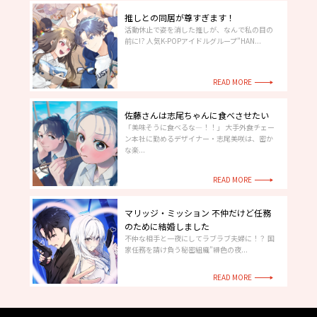
推しとの同居が尊すぎます！
活動休止で姿を消した推しが、なんで私の目の
前に!? 人気K-POPアイドルグループ”HAN...
READ MORE
佐藤さんは志尾ちゃんに食べさせたい
「美味そうに食べるな―！！」 大手外食チェー
ン本社に勤めるデザイナー・志尾美咲は、密か
な楽...
READ MORE
マリッジ・ミッション 不仲だけど任務
のために結婚しました
不仲な相手と一夜にしてラブラブ夫婦に！？ 国
家任務を請け負う秘密組織”緋色の夜...
READ MORE