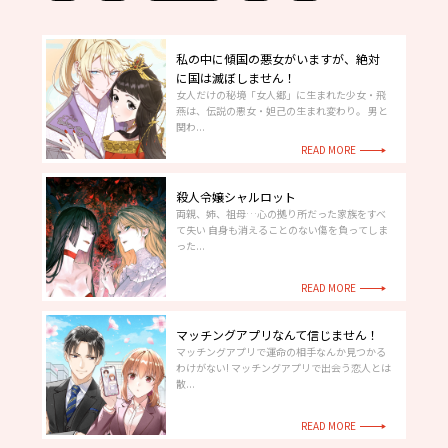
私の中に傾国の悪女がいますが、絶対
に国は滅ぼしません！
女人だけの秘境「女人郷」に生まれた少女・飛
燕は、伝説の悪女・妲己の生まれ変わり。 男と
関わ...
READ MORE
殺人令嬢シャルロット
両親、姉、祖母…心の拠り所だった家族をすべ
て失い 自身も消えることのない傷を負ってしま
った...
READ MORE
マッチングアプリなんて信じません！
マッチングアプリで運命の相手なんか見つかる
わけがない! マッチングアプリで出会う恋人とは
散...
READ MORE