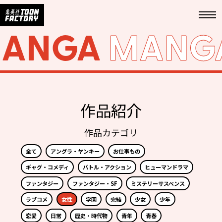
ANGA
MANG
作品紹介
作品カテゴリ
全て
アングラ・ヤンキー
お仕事もの
ギャグ・コメディ
バトル・アクション
ヒューマンドラマ
ファンタジー
ファンタジー・SF
ミステリーサスペンス
ラブコメ
女性
学園
完結
少女
少年
恋愛
日常
歴史・時代物
青年
青春