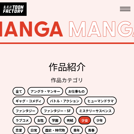
MANGA
MANG
作品紹介
作品カテゴリ
全て
アングラ・ヤンキー
お仕事もの
ギャグ・コメディ
バトル・アクション
ヒューマンドラマ
ファンタジー
ファンタジー・SF
ミステリーサスペンス
ラブコメ
女性
学園
完結
少女
少年
恋愛
日常
歴史・時代物
青年
青春