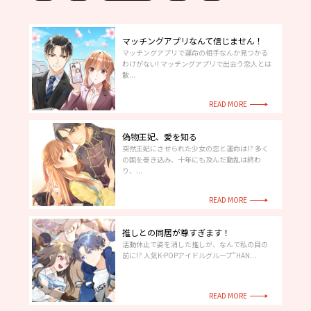
マッチングアプリなんて信じません！
マッチングアプリで運命の相手なんか見つかる
わけがない! マッチングアプリで出会う恋人とは
散...
READ MORE
偽物王妃、愛を知る
突然王妃にさせられた少女の恋と運命は!? 多く
の国を巻き込み、十年にも及んだ動乱は終わ
り、...
READ MORE
推しとの同居が尊すぎます！
活動休止で姿を消した推しが、なんで私の目の
前に!? 人気K-POPアイドルグループ”HAN...
READ MORE